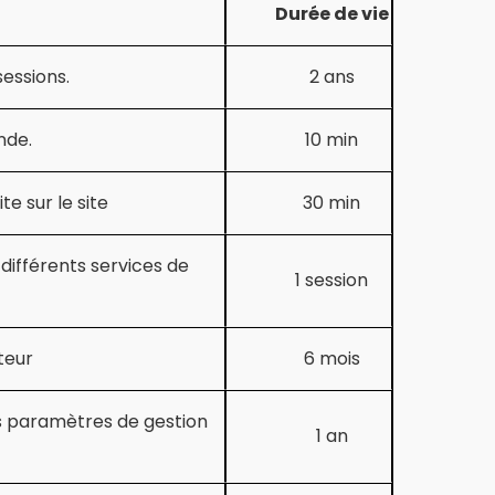
Durée de vie
sessions.
2 ans
nde.
10 min
te sur le site
30 min
différents services de
1 session
ateur
6 mois
es paramètres de gestion
1 an